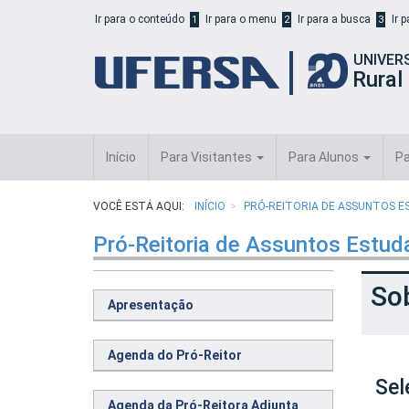
Início
Ir para o conteúdo
Ir para o menu
Ir para a busca
Ir 
1
2
3
do
cabeçalho
UNIVER
do
Rural
portal
da
UFERSA
Início
Para Visitantes
Para Alunos
Pa
VOCÊ ESTÁ AQUI:
INÍCIO
PRÓ-REITORIA DE ASSUNTOS E
Pró-Reitoria de Assuntos Estud
Sob
Apresentação
Agenda do Pró-Reitor
Sel
Agenda da Pró-Reitora Adjunta