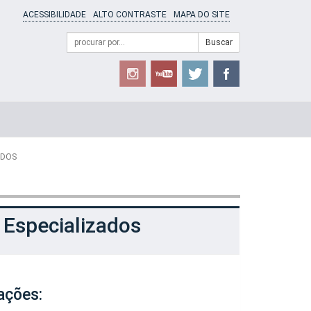
ACESSIBILIDADE
ALTO CONTRASTE
MAPA DO SITE
Campo
Formulário
Buscar
de
de
busca
Busca
ADOS
 Especializados
ações: