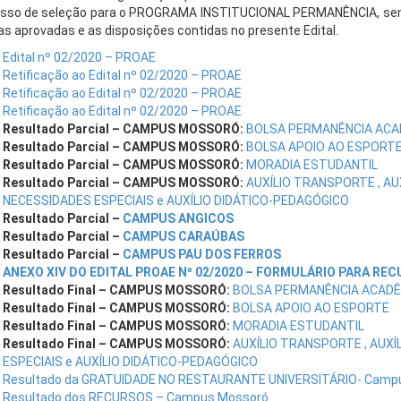
sso de seleção para o PROGRAMA INSTITUCIONAL PERMANÊNCIA, semes
s aprovadas e as disposições contidas no presente Edital.
Edital nº 02/2020 – PROAE
Retificação ao Edital nº 02/2020 – PROAE
Retificação ao Edital nº 02/2020 – PROAE
Retificação ao Edital nº 02/2020 – PROAE
Resultado Parcial – CAMPUS MOSSORÓ:
BOLSA PERMANÊNCIA ACA
Resultado Parcial – CAMPUS MOSSORÓ:
BOLSA APOIO AO ESPORT
Resultado Parcial – CAMPUS MOSSORÓ:
MORADIA ESTUDANTIL
Resultado Parcial – CAMPUS MOSSORÓ:
AUXÍLIO TRANSPORTE , AU
NECESSIDADES ESPECIAIS e AUXÍLIO DIDÁTICO-PEDAGÓGICO
Resultado Parcial –
CAMPUS ANGICOS
Resultado Parcial –
CAMPUS CARAÚBAS
Resultado Parcial –
CAMPUS PAU DOS FERROS
ANEXO XIV DO EDITAL PROAE Nº 02/2020 – FORMULÁRIO PARA REC
Resultado Final – CAMPUS MOSSORÓ:
BOLSA PERMANÊNCIA ACADÊ
Resultado Final – CAMPUS MOSSORÓ:
BOLSA APOIO AO ESPORTE
Resultado Final – CAMPUS MOSSORÓ:
MORADIA ESTUDANTIL
Resultado Final – CAMPUS MOSSORÓ:
AUXÍLIO TRANSPORTE , AUXÍ
ESPECIAIS e AUXÍLIO DIDÁTICO-PEDAGÓGICO
Resultado da GRATUIDADE NO RESTAURANTE UNIVERSITÁRIO- Camp
Resultado dos RECURSOS – Campus Mossoró