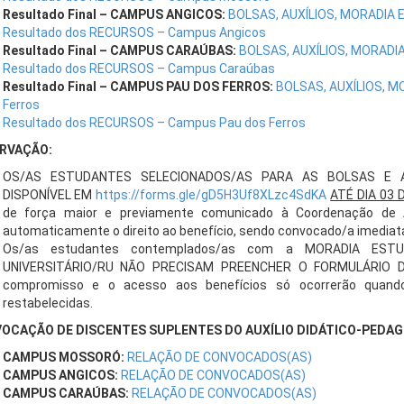
Resultado Final – CAMPUS ANGICOS:
BOLSAS, AUXÍLIOS, MORADIA 
Resultado dos RECURSOS – Campus Angicos
Resultado Final – CAMPUS CARAÚBAS:
BOLSAS, AUXÍLIOS, MORADI
Resultado dos RECURSOS – Campus Caraúbas
Resultado Final – CAMPUS PAU DOS FERROS:
BOLSAS, AUXÍLIOS, M
Ferros
Resultado dos RECURSOS – Campus Pau dos Ferros
RVAÇÃO:
OS/AS ESTUDANTES SELECIONADOS/AS PARA AS BOLSAS E A
DISPONÍVEL EM
https://forms.gle/gD5H3Uf8XLzc4SdKA
ATÉ DIA 03 
de força maior e previamente comunicado à Coordenação de 
automaticamente o direito ao benefício, sendo convocado/a imediat
Os/as estudantes contemplados/as com a MORADIA ES
UNIVERSITÁRIO/RU NÃO PRECISAM PREENCHER O FORMULÁRIO DI
compromisso e o acesso aos benefícios só ocorrerão quando
restabelecidas.
OCAÇÃO DE DISCENTES SUPLENTES DO AUXÍLIO DIDÁTICO-PEDAG
CAMPUS MOSSORÓ:
RELAÇÃO DE CONVOCADOS(AS)
CAMPUS ANGICOS:
RELAÇÃO DE CONVOCADOS(AS)
CAMPUS CARAÚBAS:
RELAÇÃO DE CONVOCADOS(AS)