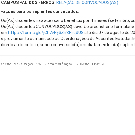
CAMPUS PAU DOS FERROS:
RELAÇÃO DE CONVOCADOS(AS)
vações para os suplentes convocados:
Os(As) discentes irão acessar o benefício por 4 meses (setembro, o
Os(As) discentes CONVOCADOS(AS) deverão preencher o formulário 
em
https://forms.gle/jCh7vHy3ZnSHrqSU8
até dia 07 de agosto de 20
e previamente comunicado às Coordenações de Assuntos Estudanti
direito ao benefício, sendo convocado(a) imediatamente o(a) suplent
 de 2020.
Visualizações: 4451.
Última modificação: 03/08/2020 14:34:33