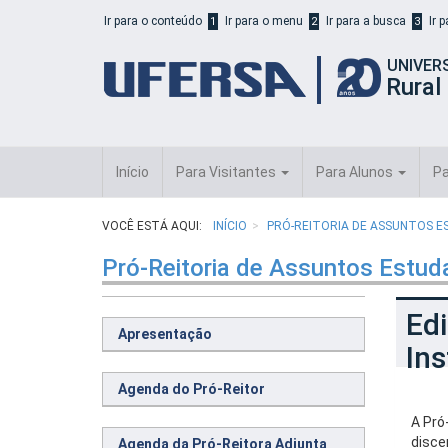
Início
Ir para o conteúdo
Ir para o menu
Ir para a busca
Ir 
1
2
3
do
cabeçalho
UNIVER
do
Rural
portal
da
UFERSA
Início
Para Visitantes
Para Alunos
Pa
VOCÊ ESTÁ AQUI:
INÍCIO
PRÓ-REITORIA DE ASSUNTOS E
Pró-Reitoria de Assuntos Estud
Edi
Apresentação
Ins
Agenda do Pró-Reitor
A Pró
disce
Agenda da Pró-Reitora Adjunta