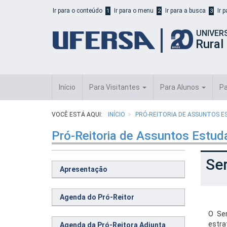
Início
Ir para o conteúdo
Ir para o menu
Ir para a busca
Ir 
1
2
3
do
cabeçalho
UNIVER
do
Rural
portal
da
UFERSA
Início
Para Visitantes
Para Alunos
Pa
VOCÊ ESTÁ AQUI:
INÍCIO
PRÓ-REITORIA DE ASSUNTOS E
Pró-Reitoria de Assuntos Estud
Se
Apresentação
Agenda do Pró-Reitor
O Ser
estra
Agenda da Pró-Reitora Adjunta