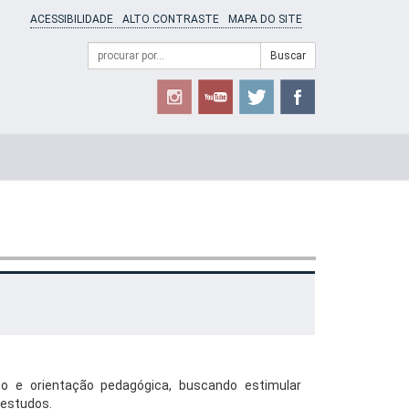
ACESSIBILIDADE
ALTO CONTRASTE
MAPA DO SITE
Campo
Formulário
Buscar
de
de
busca
Busca
o e orientação pedagógica, buscando estimular
 estudos.