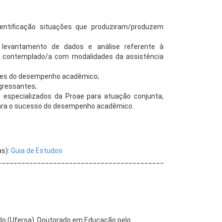
identificação situações que produziram/produzem
evantamento de dados e análise referente à
e contemplado/a com modalidades da assistência
tes do desempenho acadêmico;
gressantes;
especializados da Proae para atuação conjunta,
para o sucesso do desempenho acadêmico.
as):
Guia de Estudos
____________________________________________
ido (Ufersa). Doutorado em Educação pelo