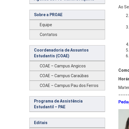
Ao Se
Sobre a PROAE
Equipe
Contatos
Coordenadoria de Assuntos
Estudantis (COAE)
COAE – Campus Angicos
Como 
COAE – Campus Caraúbas
Horár
COAE – Campus Pau dos Ferros
Mater
____
Programa de Assistência
Peda
Estudantil – PAE
Editais