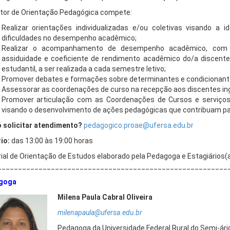
tor de Orientação Pedagógica compete:
Realizar orientações individualizadas e/ou coletivas visando a 
dificuldades no desempenho acadêmico;
Realizar o acompanhamento de desempenho acadêmico, com l
assiduidade e coeficiente de rendimento acadêmico do/a discent
estudantil, a ser realizada a cada semestre letivo;
Promover debates e formações sobre determinantes e condicionan
Assessorar as coordenações de curso na recepção aos discentes in
Promover articulação com as Coordenações de Cursos e serviços 
visando o desenvolvimento de ações pedagógicas que contribuam 
solicitar atendimento?
pedagogico.proae@ufersa.edu.br
io:
das 13:00 às 19:00 horas
ial de Orientação de Estudos elaborado pela Pedagoga e Estagiários(
________________________________________________________
goga
Mile
na Paula Cabral Oliveira
milen
apaula@ufersa.edu.br
Pedagoga da Universidade Federal Rural do Semi-ár