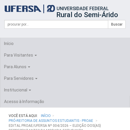
Início
UNIVERSIDADE FEDERAL
do
Rural do Semi-Árido
cabeçalho
do
Campo
Formulário
Buscar
portal
de
da
de
busca
UFERSA
Busca
Início
Para Visitantes
Para Alunos
Para Servidores
Institucional
Acesso à Informação
VOCÊ ESTÁ AQUI:
INÍCIO
PRÓ-REITORIA DE ASSUNTOS ESTUDANTIS - PROAE
EDITAL PROAE/UFERSA Nº 004/2026 – ELEIÇÃO DOS(AS)