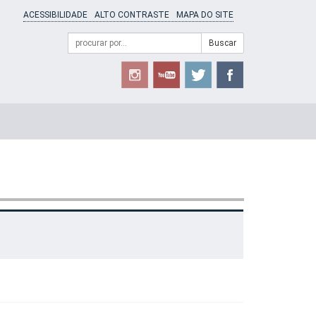
ACESSIBILIDADE
ALTO CONTRASTE
MAPA DO SITE
Campo
Formulário
Buscar
de
de
busca
Busca