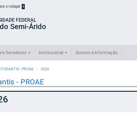
para o rodapé
4
SIDADE FEDERAL
 do Semi-Árido
ra Servidores
Institucional
Acesso à Informação
STUDANTIS - PROAE
2026
antis - PROAE
26