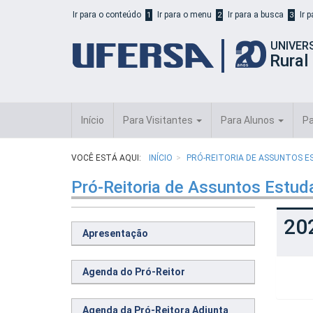
Início
Ir para o conteúdo
Ir para o menu
Ir para a busca
Ir 
1
2
3
do
cabeçalho
UNIVER
do
Rural
portal
da
UFERSA
Início
Para Visitantes
Para Alunos
Pa
VOCÊ ESTÁ AQUI:
INÍCIO
PRÓ-REITORIA DE ASSUNTOS E
Pró-Reitoria de Assuntos Estud
20
Apresentação
Agenda do Pró-Reitor
Agenda da Pró-Reitora Adjunta