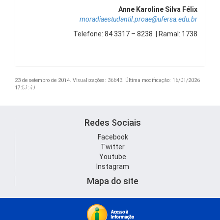
Anne Karoline Silva Félix
moradiaestudantil.proae@ufersa.edu.br
Telefone: 84 3317 – 8238 | Ramal: 1738
Vila Acadêmica Vingt-Un Rosado - Ala Feminina - Bloco de
23 de setembro de 2014.
Visualizações: 36843.
Última modificação: 16/01/2026
Vila Acadêmica Vingt-Un Rosado - Ala Masculina
Vila Acadêmica Vingt-Un Rosado
Vila Vingt-Un Rosado - Ala feminina
apartamentos
Vila Acadêmica Vingt-Un Rosado - Ala Feminina
Vila Acadêmica Vingt-Un Rosado - Praça Recreativa
17:57:49
Redes Sociais
Facebook
Twitter
Youtube
Instagram
Mapa do site