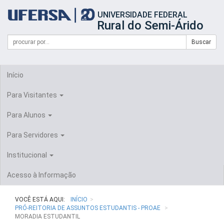
Início
UNIVERSIDADE FEDERAL
do
Rural do Semi-Árido
cabeçalho
do
Campo
Formulário
Buscar
portal
de
da
de
busca
UFERSA
Busca
Início
Para Visitantes
Para Alunos
Para Servidores
Institucional
Acesso à Informação
VOCÊ ESTÁ AQUI:
INÍCIO
PRÓ-REITORIA DE ASSUNTOS ESTUDANTIS - PROAE
MORADIA ESTUDANTIL